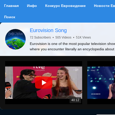
Главная
Инфо
Конкурс Евровидение
Новости Е
Поиск
Eurovision Song
72 Subscribers
•
505 Videos
•
51K Views
Eurovision is one of the most popular television show
where you encounter literally an encyclopedia about
40:12