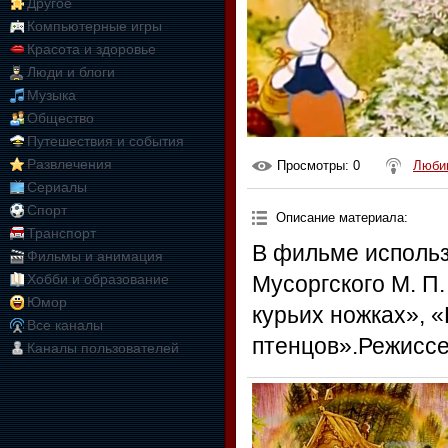
Другое
Компьютерные игры
Красота и здоровье
Люди и блоги
Музыка
Общество
Путешествия и события
Развлечения
Просмотры
: 0
Любим
Сериалы
Спорт
Описание материала
:
Транспорт
В фильме исполь
Фильмы и анимация
Хобби и образование
Мусоргского М. П.
Юмор
курьих ножках», 
Все каналы
птенцов».Режиссе
Каналы пользователей