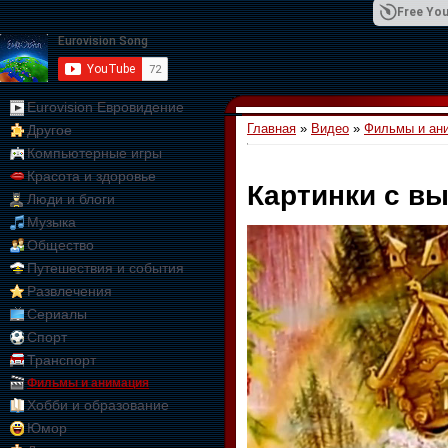
Free You
Eurovision Евровидение
Главная
»
Видео
»
Фильмы и ан
Другое
01:09:10
Компьютерные игры
Красота и здоровье
Картинки с в
Люди и блоги
Музыка
Общество
Путешествия и события
Развлечения
Сериалы
Спорт
Транспорт
Фильмы и анимация
Хобби и образование
Юмор