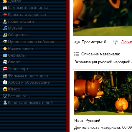
Другое
Компьютерные игры
Красота и здоровье
Люди и блоги
Музыка
Общество
Путешествия и события
Просмотры
: 0
Любим
Развлечения
Описание материала
:
Сериалы
Спорт
Экранизация русской народной с
Транспорт
Фильмы и анимация
Хобби и образование
Юмор
Все каналы
Каналы пользователей
Язык
: Русский
Длительность материала
: 00:09