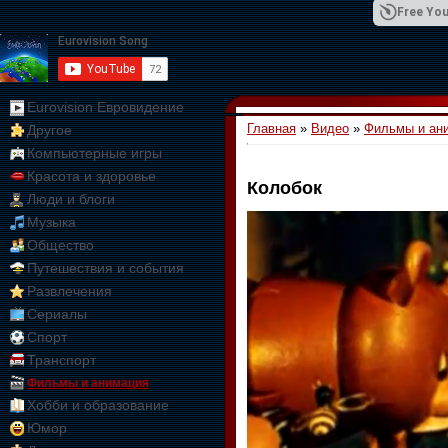
Free You
Eurovision Евровидение
Главная
»
Видео
»
Фильмы и ан
Другое
01:09:10
Компьютерные игры
Красота и здоровье
Колобок
Люди и блоги
Музыка
Общество
Путешествия и события
Развлечения
Сериалы
Спорт
Транспорт
Фильмы и анимация
Хобби и образование
Юмор