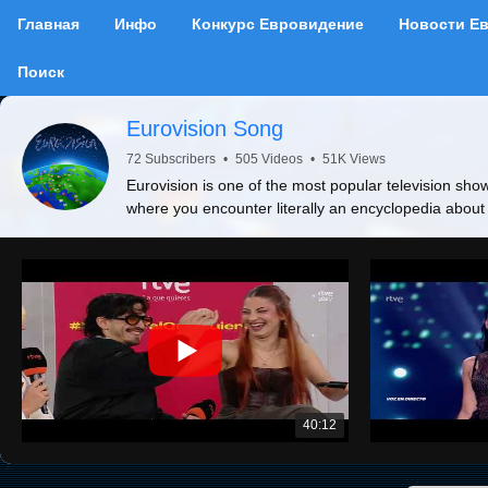
Главная
Инфо
Конкурс Евровидение
Новости Е
Поиск
Eurovision Song
72 Subscribers
•
505 Videos
•
51K Views
Eurovision is one of the most popular television show
where you encounter literally an encyclopedia about
40:12