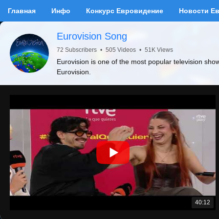
Главная
Инфо
Конкурс Евровидение
Новости Е
Eurovision Song
72 Subscribers
•
505 Videos
•
51K Views
Eurovision is one of the most popular television sho
Eurovision.
40:12