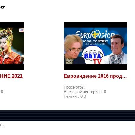
:55
НИЕ 2021
Евровидение 2016 продолжается! Россия возмущается и посылает
Просмотры:
:
0
Всего комментариев:
0
Рейтинг:
0.0