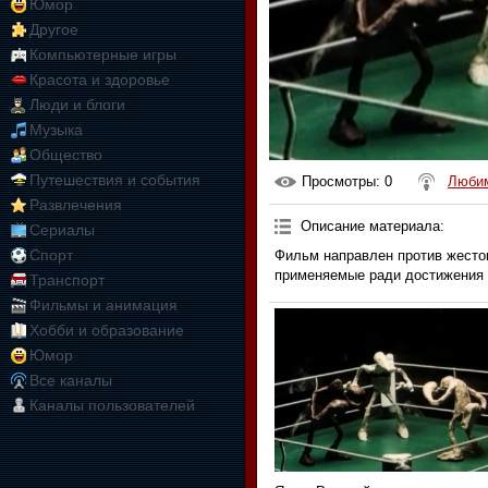
Юмор
Другое
Компьютерные игры
Красота и здоровье
Люди и блоги
Музыка
Общество
Путешествия и события
Просмотры
: 0
Любим
Развлечения
Описание материала
:
Сериалы
Спорт
Фильм направлен против жесто
применяемые ради достижения 
Транспорт
Фильмы и анимация
Хобби и образование
Юмор
Все каналы
Каналы пользователей