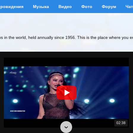
вровидения
Музыка
Видео
Фото
Форум
Чат
ws in the world, held annually since 1956. This is the place where you e
02:38