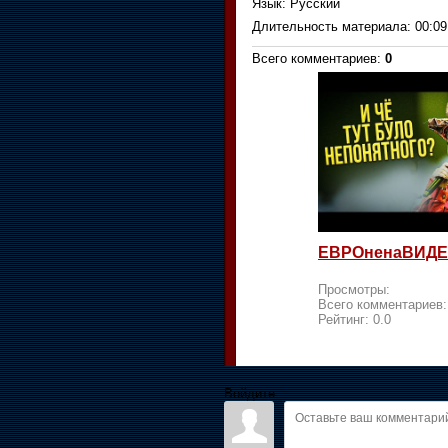
Язык
: Русский
Длительность материала
: 00:09
Всего комментариев
:
0
ЕВРОненаВИДЕ
Просмотры:
Всего комментариев
Рейтинг:
0.0
Войдите: