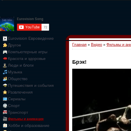
Eurovision Евровидение
Главная
»
Видео
»
Фильмы и ан
Другое
Компьютерные игры
Красота и здоровье
Брэк!
Люди и блоги
01:09:10
Музыка
Общество
Путешествия и события
Развлечения
Сериалы
Спорт
Транспорт
Фильмы и анимация
Хобби и образование