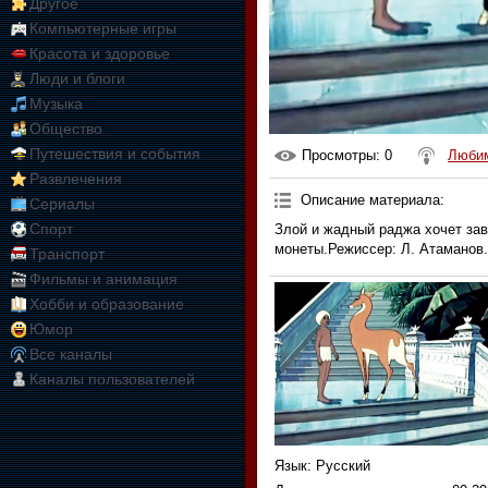
Другое
Компьютерные игры
Красота и здоровье
Люди и блоги
Музыка
Общество
Путешествия и события
Просмотры
: 0
Любим
Развлечения
Описание материала
:
Сериалы
Спорт
Злой и жадный раджа хочет зав
монеты.Режиссер: Л. Атаманов.
Транспорт
Фильмы и анимация
Хобби и образование
Юмор
Все каналы
Каналы пользователей
Язык
: Русский