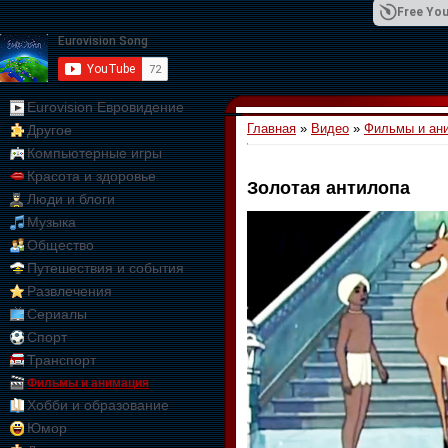
Free You
Eurovision Евровидение
Главная
»
Видео
»
Фильмы и ан
Другое
01:09:10
Компьютерные игры
Красота и здоровье
Золотая антилопа
Люди и блоги
Музыка
Общество
Путешествия и события
Развлечения
Сериалы
Спорт
Транспорт
Фильмы и анимация
Хобби и образование
Юмор