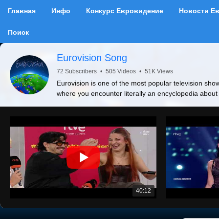
Главная
Инфо
Конкурс Евровидение
Новости Е
Поиск
Eurovision Song
72 Subscribers
•
505 Videos
•
51K Views
Eurovision is one of the most popular television show
where you encounter literally an encyclopedia about
40:12