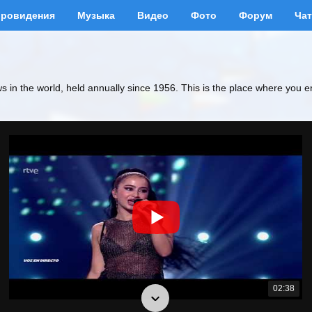
вровидения
Музыка
Видео
Фото
Форум
Чат
ws in the world, held annually since 1956. This is the place where you e
02:38