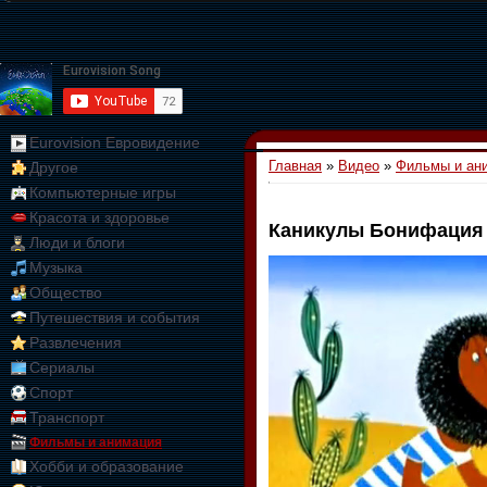
Eurovision Евровидение
Главная
»
Видео
»
Фильмы и ан
Другое
Компьютерные игры
Красота и здоровье
Каникулы Бонифация
Люди и блоги
01:09:10
Музыка
Общество
Путешествия и события
Развлечения
Сериалы
Спорт
Транспорт
Фильмы и анимация
Хобби и образование