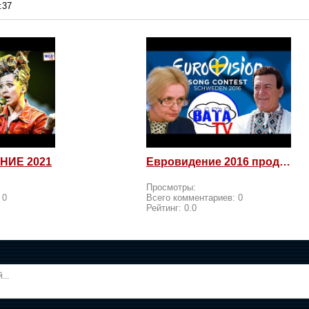
:37
НИЕ 2021
Евровидение 2016 продолжается! Россия возмущается и посылает
Просмотры:
:
0
Всего комментариев:
0
Рейтинг:
0.0