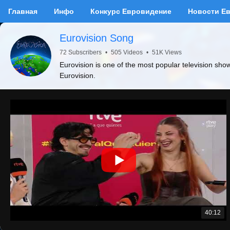
Главная
Инфо
Конкурс Евровидение
Новости Е
Eurovision Song
72 Subscribers
•
505 Videos
•
51K Views
Eurovision is one of the most popular television sho
Eurovision.
40:12