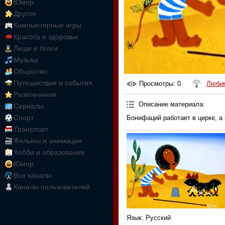
Юмор
Другое
Компьютерные игры
Красота и здоровье
Люди и блоги
Музыка
Общество
Путешествия и события
Просмотры
: 0
Любим
Развлечения
Описание материала
:
Сериалы
Спорт
Бонифаций работает в цирке, а
Транспорт
Фильмы и анимация
Хобби и образование
Юмор
Все каналы
Каналы пользователей
Язык
: Русский