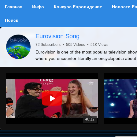
Главная
Инфо
Конкурс Евровидение
Новости Е
Поиск
Eurovision Song
72 Subscribers
•
505 Videos
•
51K Views
Eurovision is one of the most popular television show
where you encounter literally an encyclopedia about
40:12