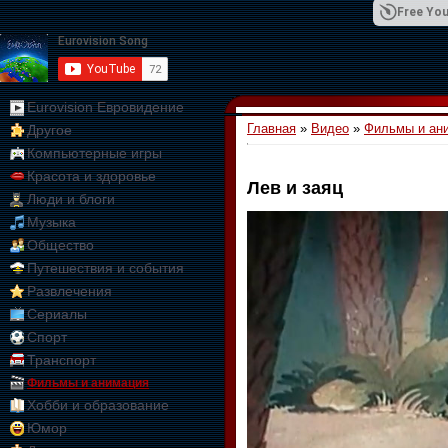
Free You
Eurovision Евровидение
Главная
»
Видео
»
Фильмы и ан
Другое
01:09:10
Компьютерные игры
Красота и здоровье
Лев и заяц
Люди и блоги
Музыка
Общество
Путешествия и события
Развлечения
Сериалы
Спорт
Транспорт
Фильмы и анимация
Хобби и образование
Юмор