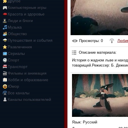
Другое
Компьютерные игры
Красота и здоровье
Люди и блоги
Музыка
Общество
Путешествия и события
Просмотры
: 0
Любим
Развлечения
Описание материала
:
Сериалы
Спорт
История о жадном льве и наход
товарищей.Режиссер: Б. Дежкин
Транспорт
Фильмы и анимация
Хобби и образование
Юмор
Все каналы
Каналы пользователей
Язык
: Русский