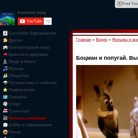
Free You
Eurovision Евровидение
Главная
»
Видео
»
Фильмы и ан
Другое
01:09:10
Компьютерные игры
Красота и здоровье
Боцман и попугай. Вы
Люди и блоги
Музыка
Общество
Путешествия и события
Развлечения
Сериалы
Спорт
Транспорт
Фильмы и анимация
Хобби и образование
Юмор