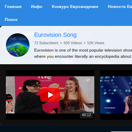
Главная
Инфо
Конкурс Евровидение
Новости Е
Поиск
Eurovision Song
72 Subscribers
•
505 Videos
•
52K Views
Eurovision is one of the most popular television show
where you encounter literally an encyclopedia about
40:12