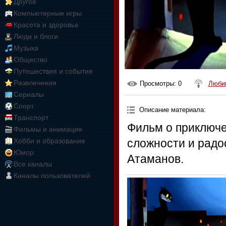
Другое
Компьютерные игры
Красота и здоровье
Люди и блоги
Музыка
Общество
Путешествия и события
Развлечения
Просмотры
: 0
Любим
Сериалы
Спорт
Описание материала
:
Транспорт
Фильм о приключе
Фильмы и анимация
Хобби и образование
сложности и радо
Юмор
Атаманов.
Все каналы
Каналы пользователей