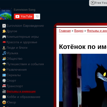
Free You
Eurovision Евровидение
Главная
»
Видео
»
Фильмы и ан
Другое
01:09:10
Компьютерные игры
Красота и здоровье
Котёнок по им
Люди и блоги
Музыка
Общество
Путешествия и события
Развлечения
Сериалы
Спорт
Транспорт
Фильмы и анимация
Хобби и образование
Юмор