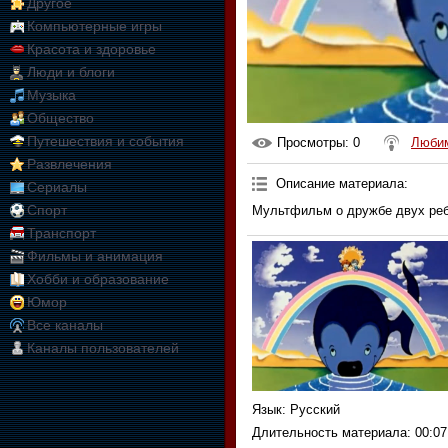
Другое
Компьютерные игры
Красота и здоровье
Люди и блоги
Музыка
Общество
Путешествия и события
Просмотры
: 0
Любим
Развлечения
Описание материала
:
Сериалы
Спорт
Мультфильм о дружбе двух ребя
Транспорт
Фильмы и анимация
Хобби и образование
Юмор
Все каналы
Каналы пользователей
Язык
: Русский
Длительность материала
: 00:07