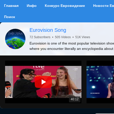
Главная
Инфо
Конкурс Евровидение
Новости Е
Поиск
Eurovision Song
72 Subscribers
•
505 Videos
•
51K Views
Eurovision is one of the most popular television show
where you encounter literally an encyclopedia about
40:12