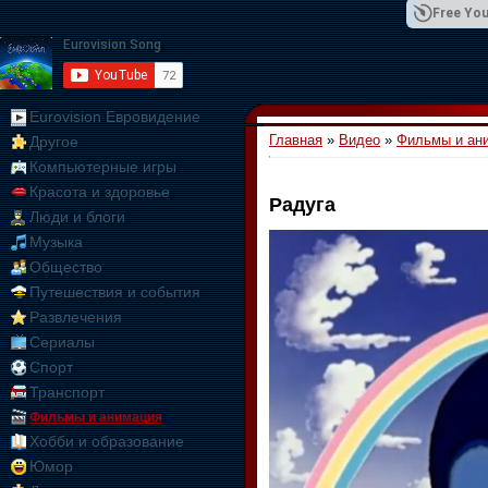
Free You
Eurovision Евровидение
Главная
»
Видео
»
Фильмы и ан
Другое
01:09:10
Компьютерные игры
Красота и здоровье
Радуга
Люди и блоги
Музыка
Общество
Путешествия и события
Развлечения
Сериалы
Спорт
Транспорт
Фильмы и анимация
Хобби и образование
Юмор