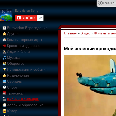
Free You
Eurovision Евровидение
Главная
»
Видео
»
Фильмы и ан
Другое
01:09:10
Компьютерные игры
Красота и здоровье
Мой зелёный крокоди
Люди и блоги
Музыка
Общество
Путешествия и события
Развлечения
Сериалы
Спорт
Транспорт
Фильмы и анимация
Хобби и образование
Юмор