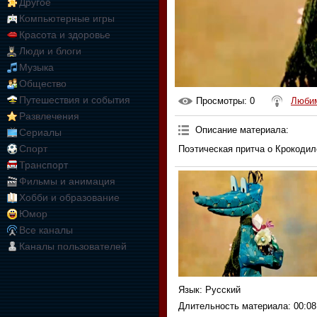
Другое
Компьютерные игры
Красота и здоровье
Люди и блоги
Музыка
Общество
Путешествия и события
Просмотры
: 0
Любим
Развлечения
Описание материала
:
Сериалы
Спорт
Поэтическая притча о Крокодил
Транспорт
Фильмы и анимация
Хобби и образование
Юмор
Все каналы
Каналы пользователей
Язык
: Русский
Длительность материала
: 00:08