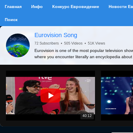
Главная
Инфо
Конкурс Евровидение
Новости Е
Поиск
Eurovision Song
72 Subscribers
•
505 Videos
•
51K Views
Eurovision is one of the most popular television show
where you encounter literally an encyclopedia about
40:12