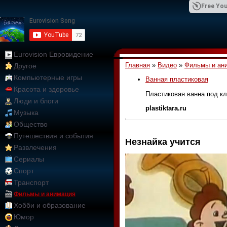
Free You
Eurovision Евровидение
Главная
»
Видео
»
Фильмы и ан
Другое
01:09:10
Компьютерные игры
Ванная пластиковая
Красота и здоровье
Пластиковая ванна под кл
Люди и блоги
plastiktara.ru
Музыка
Общество
Путешествия и события
Незнайка учится
Развлечения
Сериалы
Спорт
Транспорт
Фильмы и анимация
Хобби и образование
Юмор