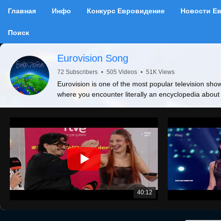
Главная
Инфо
Конкурс Евровидение
Новости Е
Поиск
Eurovision Song
72 Subscribers
•
505 Videos
•
51K Views
Eurovision is one of the most popular television show
where you encounter literally an encyclopedia about
40:12