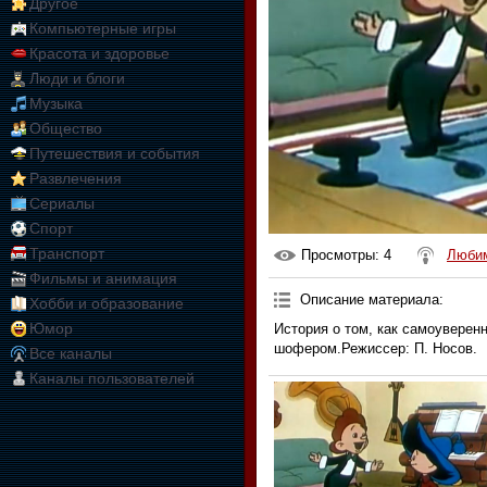
Другое
Компьютерные игры
Красота и здоровье
Люди и блоги
Музыка
Общество
Путешествия и события
Развлечения
Сериалы
Спорт
Транспорт
Просмотры
: 4
Любим
Фильмы и анимация
Описание материала
:
Хобби и образование
Юмор
История о том, как самоуверен
шофером.Режиссер: П. Носов.
Все каналы
Каналы пользователей