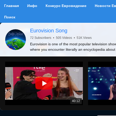
Главная
Инфо
Конкурс Евровидение
Новости Е
Поиск
Eurovision Song
72 Subscribers
•
505 Videos
•
51K Views
Eurovision is one of the most popular television show
where you encounter literally an encyclopedia about
40:12