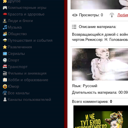
Другое
Компьютерные игры
Красота и здоровье
Просмотры
: 0
Любим
Люди и блоги
Описание материала
:
Музыка
Общество
Возвращающийся домой с войны
чертом.Режиссер: Н. Голованов
Путешествия и события
Развлечения
Сериалы
Спорт
Транспорт
Фильмы и анимация
Хобби и образование
Язык
: Русский
Юмор
Длительность материала
: 00:09
Все каналы
Каналы пользователей
Всего комментариев
:
0