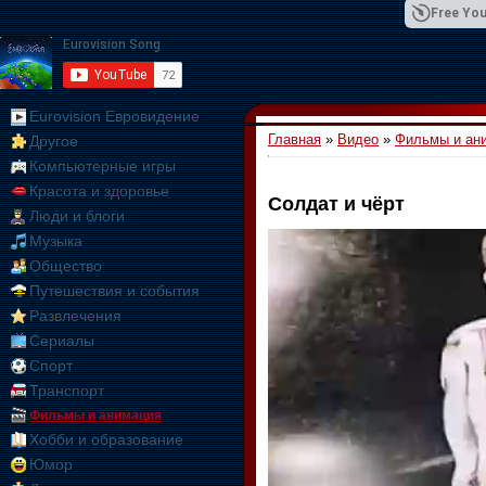
Free You
Eurovision Евровидение
Главная
»
Видео
»
Фильмы и ан
Другое
01:09:10
Компьютерные игры
Красота и здоровье
Солдат и чёрт
Люди и блоги
Музыка
Общество
Путешествия и события
Развлечения
Сериалы
Спорт
Транспорт
Фильмы и анимация
Хобби и образование
Юмор