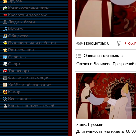
Другое
Компьютерные игры
Красота и здоровье
Люди и блоги
Музыка
Общество
Путешествия и события
Просмотры
: 0
Любим
Развлечения
Описание материала
:
Сериалы
Спорт
Сказка о Василисе Прекрасной 
Транспорт
Фильмы и анимация
Хобби и образование
Юмор
Все каналы
Каналы пользователей
Язык
: Русский
Длительность материала
: 00:38