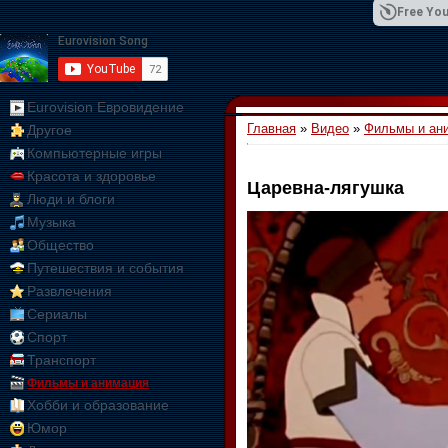
Free You
Eurovision Евровидение
Главная
»
Видео
»
Фильмы и ан
Другое
01:09:10
Компьютерные игры
Красота и здоровье
Царевна-лягушка
Люди и блоги
Музыка
Общество
Путешествия и события
Развлечения
Сериалы
Спорт
Транспорт
Фильмы и анимация
Хобби и образование
Юмор