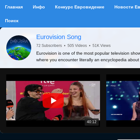
Главная
Инфо
Конкурс Евровидение
Новости Е
Поиск
Eurovision Song
72 Subscribers
•
505 Videos
•
51K Views
Eurovision is one of the most popular television show
where you encounter literally an encyclopedia about
40:12