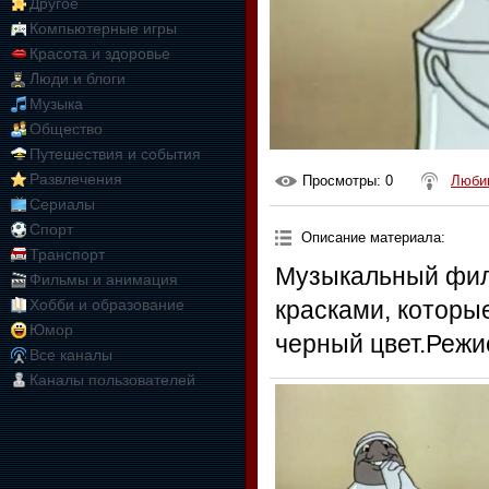
Другое
Компьютерные игры
Красота и здоровье
Люди и блоги
Музыка
Общество
Путешествия и события
Развлечения
Просмотры
: 0
Любим
Сериалы
Спорт
Описание материала
:
Транспорт
Музыкальный филь
Фильмы и анимация
Хобби и образование
красками, которы
Юмор
черный цвет.Режи
Все каналы
Каналы пользователей