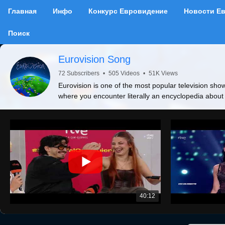
Главная
Инфо
Конкурс Евровидение
Новости Е
Поиск
Eurovision Song
72 Subscribers
•
505 Videos
•
51K Views
Eurovision is one of the most popular television show
where you encounter literally an encyclopedia about
40:12