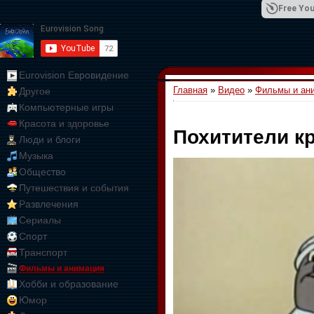
Free You
Eurovision Евровидение
Главная
»
Видео
»
Фильмы и ан
Другое
01:09:10
Компьютерные игры
Красота и здоровье
Похитители к
Люди и блоги
Музыка
Общество
Путешествия и события
Развлечения
Сериалы
Спорт
Транспорт
Фильмы и анимация
Хобби и образование
Юмор