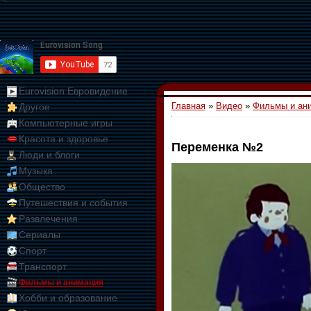
Eurovision Евровидение
Главная
»
Видео
»
Фильмы и ан
Другое
Компьютерные игры
Красота и здоровье
Переменка №2
Люди и блоги
01:09:10
Музыка
Общество
Путешествия и события
Развлечения
Сериалы
Спорт
Транспорт
Фильмы и анимация
Хобби и образование