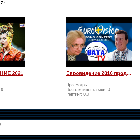
:27
НИЕ 2021
Евровидение 2016 продолжается! Россия возмущается и посылает
Просмотры:
:
0
Всего комментариев:
0
Рейтинг:
0.0