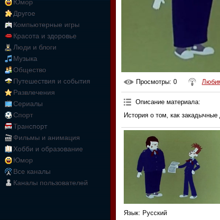
Юмор
Другое
Компьютерные игры
Красота и здоровье
Люди и блоги
Музыка
Общество
Путешествия и события
Просмотры
: 0
Любим
Развлечения
Описание материала
:
Сериалы
Спорт
История о том, как закадычные 
Транспорт
Фильмы и анимация
Хобби и образование
Юмор
Все каналы
Каналы пользователей
Язык
: Русский