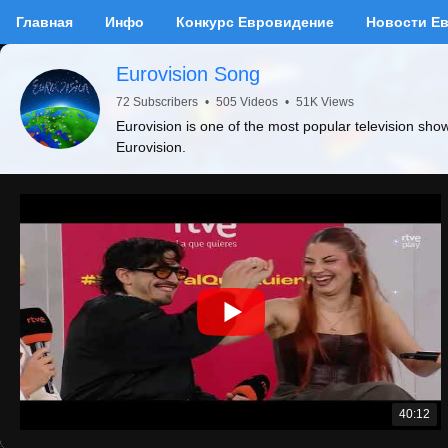
Главная
Инфо
Конкурс Евровидение
Новости Е
Eurovision Song
72 Subscribers
•
505 Videos
•
51K Views
Eurovision is one of the most popular television sho
Eurovision.
40:12