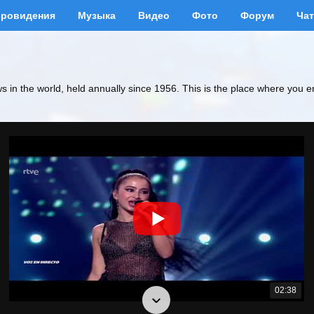
вровидения
Музыка
Видео
Фото
Форум
Чат
ws in the world, held annually since 1956. This is the place where you e
02:38