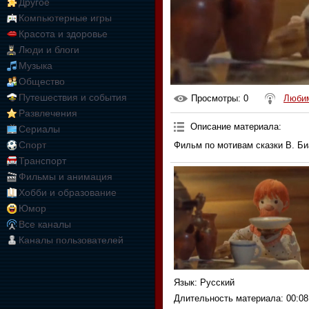
Другое
Компьютерные игры
Красота и здоровье
Люди и блоги
Музыка
Общество
Путешествия и события
Просмотры
: 0
Любим
Развлечения
Описание материала
:
Сериалы
Спорт
Фильм по мотивам сказки В. Би
Транспорт
Фильмы и анимация
Хобби и образование
Юмор
Все каналы
Каналы пользователей
Язык
: Русский
Длительность материала
: 00:08