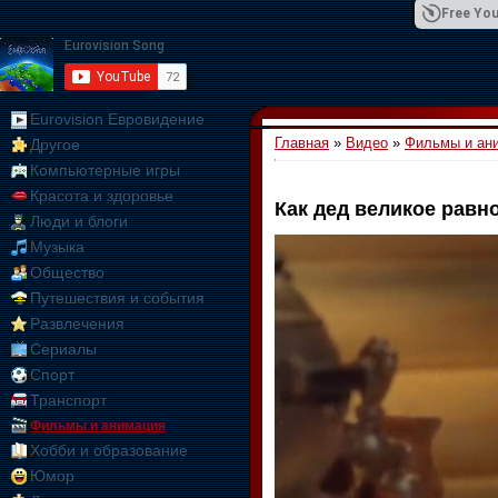
Free You
Eurovision Евровидение
Главная
»
Видео
»
Фильмы и ан
Другое
01:09:10
Компьютерные игры
Красота и здоровье
Как дед великое равн
Люди и блоги
Музыка
Общество
Путешествия и события
Развлечения
Сериалы
Спорт
Транспорт
Фильмы и анимация
Хобби и образование
Юмор