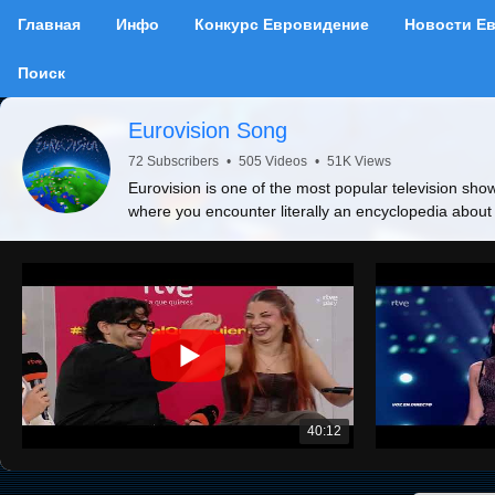
Главная
Инфо
Конкурс Евровидение
Новости Е
Поиск
Eurovision Song
72 Subscribers
•
505 Videos
•
51K Views
Eurovision is one of the most popular television show
where you encounter literally an encyclopedia about
40:12