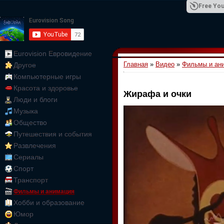
Free You
Eurovision Евровидение
Главная
»
Видео
»
Фильмы и ан
Другое
01:09:10
Компьютерные игры
Красота и здоровье
Жирафа и очки
Люди и блоги
Музыка
Общество
Путешествия и события
Развлечения
Сериалы
Спорт
Транспорт
Фильмы и анимация
Хобби и образование
Юмор