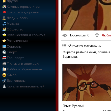
Другое
Компьютерные игры
Красота и здоровье
Люди и блоги
Музыка
Общество
Путешествия и события
Просмотры
: 0
Любим
Развлечения
Описание материала
:
Сериалы
Спорт
Жирафа разбила очки, пошла в а
Баринова.
Транспорт
Фильмы и анимация
Хобби и образование
Юмор
Все каналы
Каналы пользователей
Язык
: Русский