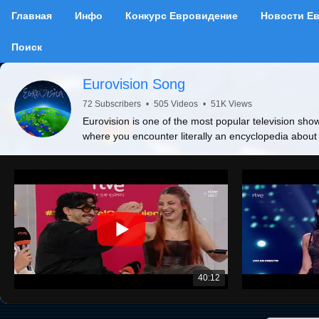
Главная
Инфо
Конкурс Евровидение
Новости Е
Поиск
Eurovision Song
72 Subscribers
•
505 Videos
•
51K Views
Eurovision is one of the most popular television show
where you encounter literally an encyclopedia about
40:12