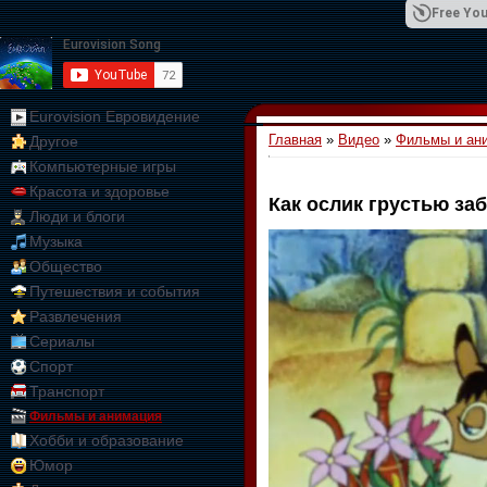
Free You
Eurovision Евровидение
Главная
»
Видео
»
Фильмы и ан
Другое
01:09:10
Компьютерные игры
Красота и здоровье
Как ослик грустью за
Люди и блоги
Музыка
Общество
Путешествия и события
Развлечения
Сериалы
Спорт
Транспорт
Фильмы и анимация
Хобби и образование
Юмор