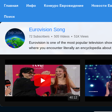
Главная
Инфо
Конкурс Евровидение
Новости Е
Поиск
Eurovision Song
72 Subscribers
•
505 Videos
•
51K Views
Eurovision is one of the most popular television show
where you encounter literally an encyclopedia about
40:12