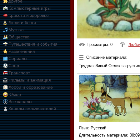
Другое
Компьютерные игры
Красота и здоровье
Люди и блоги
Музыка
Общество
Путешествия и события
Просмотры
: 0
Любим
Развлечения
Описание материала
:
Сериалы
Спорт
Трудолюбивый Ослик загрустил,
Транспорт
Фильмы и анимация
Хобби и образование
Юмор
Все каналы
Каналы пользователей
Язык
: Русский
Длительность материала
: 00:09