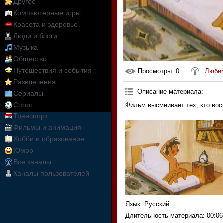
Другое
Компьютерные игры
Красота и здоровье
Люди и блоги
Музыка
Общество
Путешествия и события
Просмотры
: 0
Любим
Развлечения
Описание материала
:
Сериалы
Спорт
Фильм высмеивает тех, кто вос
Транспорт
Фильмы и анимация
Хобби и образование
Юмор
Все каналы
Каналы пользователей
Язык
: Русский
Длительность материала
: 00:06