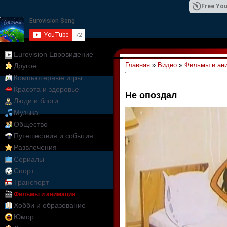
Free You
Eurovision Евровидение
Главная
»
Видео
»
Фильмы и ан
Другое
01:09:10
Компьютерные игры
Красота и здоровье
Не опоздал
Люди и блоги
Музыка
Общество
Путешествия и события
Развлечения
Сериалы
Спорт
Транспорт
Фильмы и анимация
Хобби и образование
Юмор