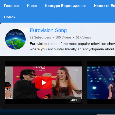
Главная
Инфо
Конкурс Евровидение
Новости Е
Поиск
Eurovision Song
72 Subscribers
•
505 Videos
•
51K Views
Eurovision is one of the most popular television show
where you encounter literally an encyclopedia about
40:12