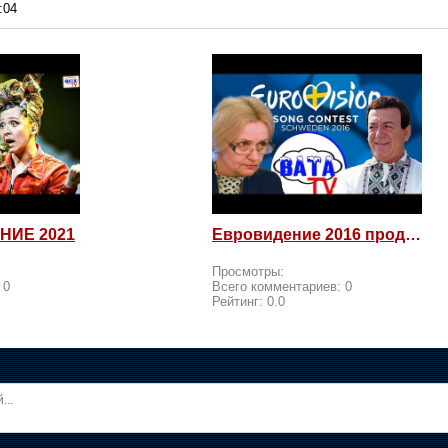
:04
НИЕ 2021
Евровидение 2016 продолжается! Россия возмущается и посылает
Просмотры:
:
0
Всего комментариев:
0
Рейтинг:
0.0