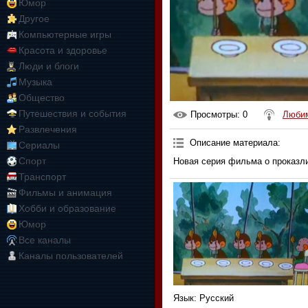
Юмор
Другое
Компьютерные игры
Красота и здоровье
Люди и блоги
Музыка
Общество
Путешествия и события
Просмотры
: 0
Любим
Развлечения
Описание материала
:
Сериалы
Спорт
Новая серия фильма о проказли
Транспорт
Фильмы и анимация
Хобби и образование
Юмор
Все каналы
Каналы пользователей
Язык
: Русский