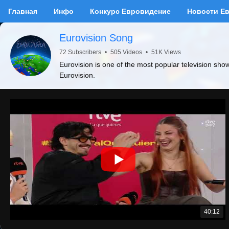
Главная
Инфо
Конкурс Евровидение
Новости Е
Eurovision Song
72 Subscribers
•
505 Videos
•
51K Views
Eurovision is one of the most popular television sho
Eurovision.
40:12