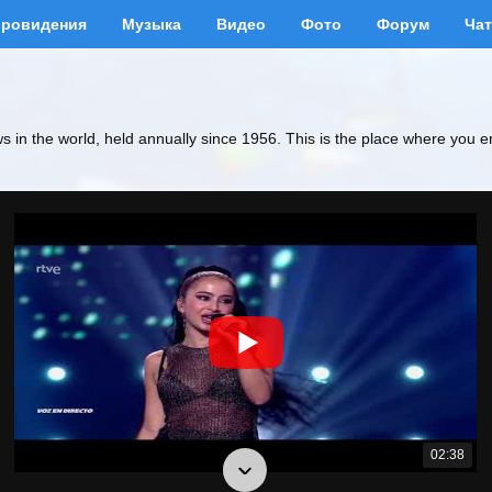
вровидения
Музыка
Видео
Фото
Форум
Чат
ws in the world, held annually since 1956. This is the place where you e
02:38