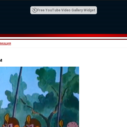
Free YouTube Video Gallery Widget
имация
и
00:42