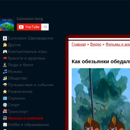
Eurovision Евровидение
Главная
»
Видео
»
Фильмы и ан
Другое
Компьютерные игры
Красота и здоровье
Как обезьянки обедал
Люди и блоги
01:09:10
Музыка
Общество
Путешествия и события
Развлечения
Сериалы
Спорт
Транспорт
Фильмы и анимация
Хобби и образование