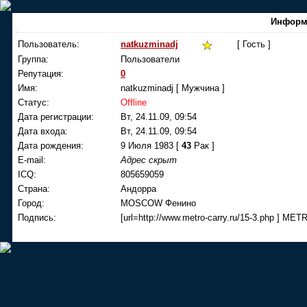
Информ
Пользователь:
natkuzminadj
[ Гость ]
Группа:
Пользователи
Репутация:
0
Имя:
natkuzminadj [ Мужчина ]
Статус:
Offline
Дата регистрации:
Вт, 24.11.09, 09:54
Дата входа:
Вт, 24.11.09, 09:54
Дата рождения:
9 Июля 1983 [
43
Рак ]
E-mail:
Адрес скрыт
ICQ:
805659059
Страна:
Андорра
Город:
MOSCOW Фенино
Подпись:
[url=http://www.metro-carry.ru/15-3.php ] 